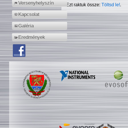
Versenyhelyszín
Ezt raktuk össze:
Töltsd le!
.
Kapcsolat
Galéria
Eredmények