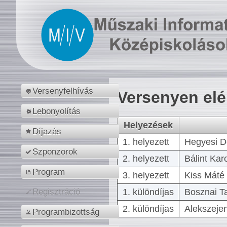
Versenyfelhívás
Versenyen el
Lebonyolítás
Helyezések
Díjazás
1. helyezett
Hegyesi D
Szponzorok
2. helyezett
Bálint Kar
Program
3. helyezett
Kiss Máté 
1. különdíjas
Bosznai T
Regisztráció
2. különdíjas
Alekszejen
Programbizottság