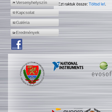
Versenyhelyszín
Ezt raktuk össze:
Töltsd le!
.
Kapcsolat
Galéria
Eredmények