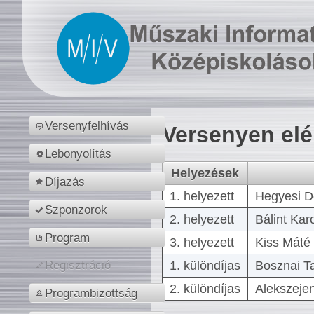
Versenyfelhívás
Versenyen el
Lebonyolítás
Helyezések
Díjazás
1. helyezett
Hegyesi D
Szponzorok
2. helyezett
Bálint Kar
Program
3. helyezett
Kiss Máté 
1. különdíjas
Bosznai T
Regisztráció
2. különdíjas
Alekszejen
Programbizottság