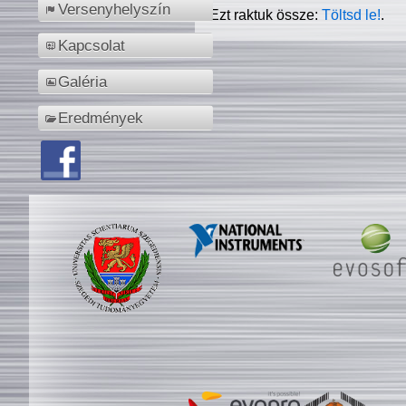
Versenyhelyszín
Ezt raktuk össze:
Töltsd le!
.
Kapcsolat
Galéria
Eredmények