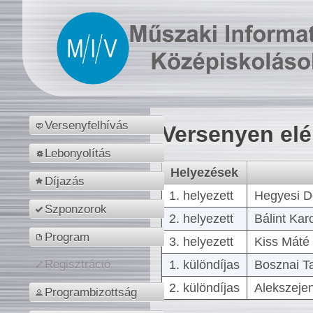
Versenyfelhívás
Versenyen el
Lebonyolítás
Helyezések
Díjazás
1. helyezett
Hegyesi D
Szponzorok
2. helyezett
Bálint Kar
Program
3. helyezett
Kiss Máté 
1. különdíjas
Bosznai T
Regisztráció
2. különdíjas
Alekszejen
Programbizottság