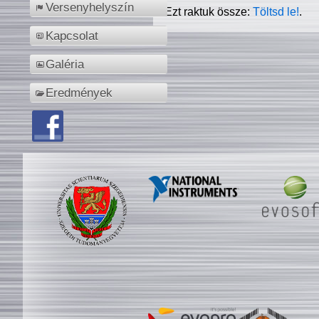
Versenyhelyszín
Ezt raktuk össze:
Töltsd le!
.
Kapcsolat
Galéria
Eredmények