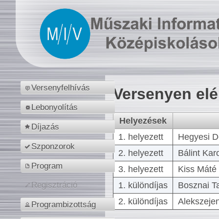
Versenyfelhívás
Versenyen el
Lebonyolítás
Helyezések
Díjazás
1. helyezett
Hegyesi D
Szponzorok
2. helyezett
Bálint Kar
Program
3. helyezett
Kiss Máté 
1. különdíjas
Bosznai T
Regisztráció
2. különdíjas
Alekszejen
Programbizottság