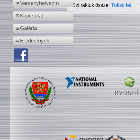
Versenyhelyszín
Ezt raktuk össze:
Töltsd le!
.
Kapcsolat
Galéria
Eredmények