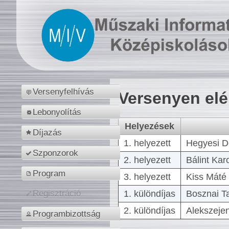
Versenyfelhívás
Versenyen el
Lebonyolítás
Helyezések
Díjazás
1. helyezett
Hegyesi D
Szponzorok
2. helyezett
Bálint Kar
Program
3. helyezett
Kiss Máté 
1. különdíjas
Bosznai T
Regisztráció
2. különdíjas
Alekszejen
Programbizottság