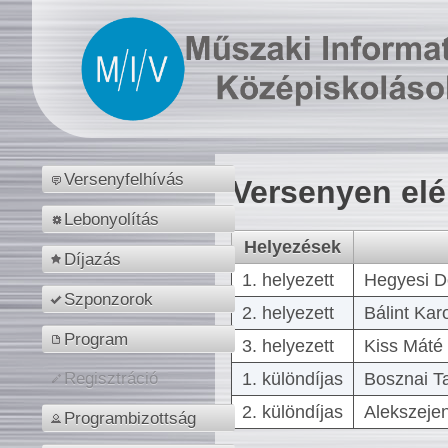
Versenyfelhívás
Versenyen el
Lebonyolítás
Helyezések
Díjazás
1. helyezett
Hegyesi D
Szponzorok
2. helyezett
Bálint Kar
Program
3. helyezett
Kiss Máté 
1. különdíjas
Bosznai T
Regisztráció
2. különdíjas
Alekszejen
Programbizottság