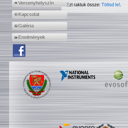
Versenyhelyszín
Ezt raktuk össze:
Töltsd le!
.
Kapcsolat
Galéria
Eredmények