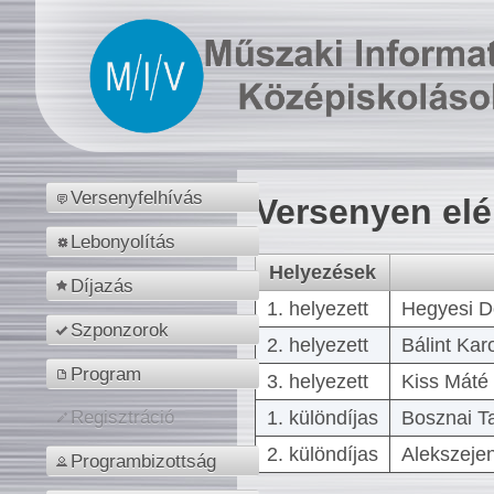
Versenyfelhívás
Versenyen el
Lebonyolítás
Helyezések
Díjazás
1. helyezett
Hegyesi D
Szponzorok
2. helyezett
Bálint Kar
Program
3. helyezett
Kiss Máté 
1. különdíjas
Bosznai T
Regisztráció
2. különdíjas
Alekszejen
Programbizottság