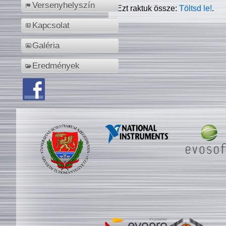
Versenyhelyszín
Ezt raktuk össze:
Töltsd le!
.
Kapcsolat
Galéria
Eredmények