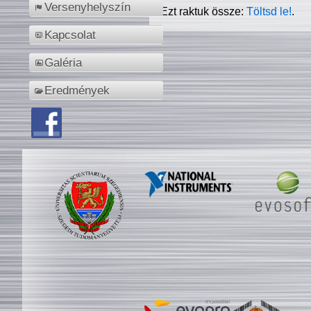
Versenyhelyszín
Ezt raktuk össze:
Töltsd le!
.
Kapcsolat
Galéria
Eredmények