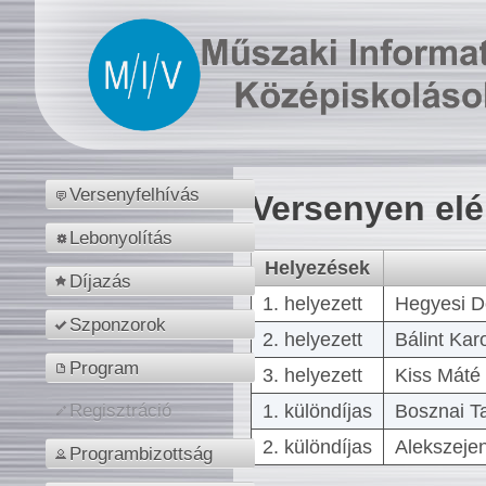
Versenyfelhívás
Versenyen el
Lebonyolítás
Helyezések
Díjazás
1. helyezett
Hegyesi D
Szponzorok
2. helyezett
Bálint Kar
Program
3. helyezett
Kiss Máté 
1. különdíjas
Bosznai T
Regisztráció
2. különdíjas
Alekszejen
Programbizottság