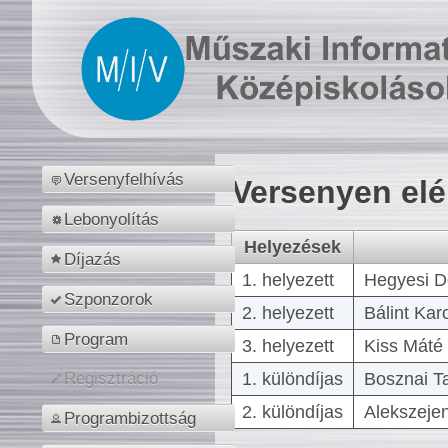
Versenyfelhívás
Versenyen el
Lebonyolítás
Helyezések
Díjazás
1. helyezett
Hegyesi D
Szponzorok
2. helyezett
Bálint Kar
Program
3. helyezett
Kiss Máté 
1. különdíjas
Bosznai T
Regisztráció
2. különdíjas
Alekszejen
Programbizottság