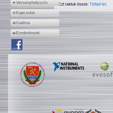
Versenyhelyszín
Ezt raktuk össze:
Töltsd le!
.
Kapcsolat
Galéria
Eredmények