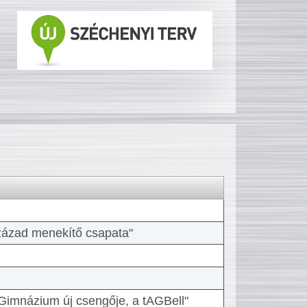
 század menekítő csapata"
Gimnázium új csengője, a tAGBell"