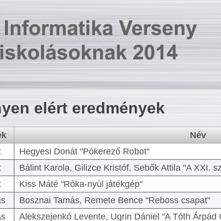
yen elért eredmények
ek
Név
t
Hegyesi Donát "Pókerező Robot"
t
Bálint Karola, Gilizce Kristóf, Sebők Attila "A XXI.
t
Kiss Máté "Róka-nyúl játékgép"
as
Bosznai Tamás, Remete Bence "Reboss csapat"
as
Alekszejenkó Levente, Ugrin Dániel "A Tóth Árpád 