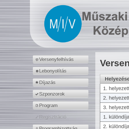
Versenyfelhívás
Versen
Lebonyolítás
Helyezés
Díjazás
1. helyezet
Szponzorok
2. helyezet
Program
3. helyezet
1. különdíj
Regisztráció
2. különdíj
Programbizottság