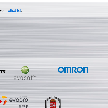
sze:
Töltsd le!
.