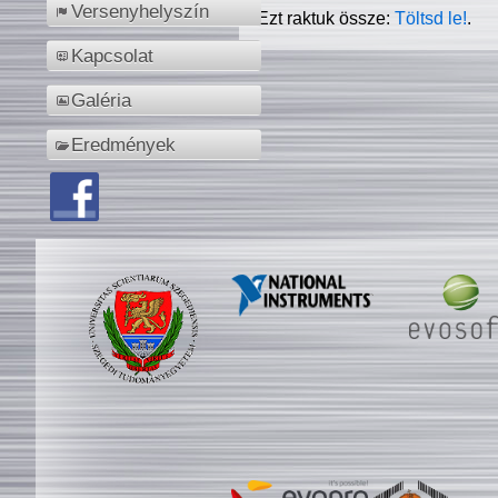
Versenyhelyszín
Ezt raktuk össze:
Töltsd le!
.
Kapcsolat
Galéria
Eredmények