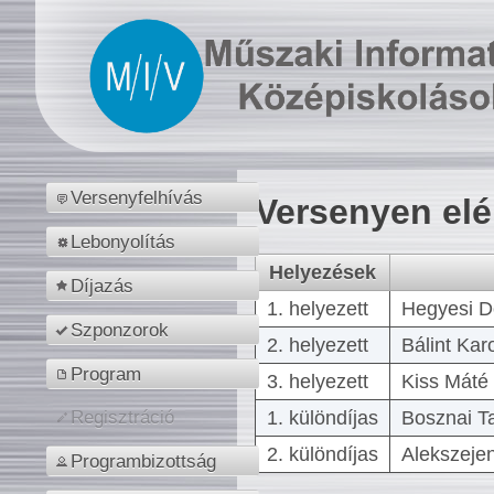
Versenyfelhívás
Versenyen el
Lebonyolítás
Helyezések
Díjazás
1. helyezett
Hegyesi D
Szponzorok
2. helyezett
Bálint Kar
Program
3. helyezett
Kiss Máté 
1. különdíjas
Bosznai T
Regisztráció
2. különdíjas
Alekszejen
Programbizottság