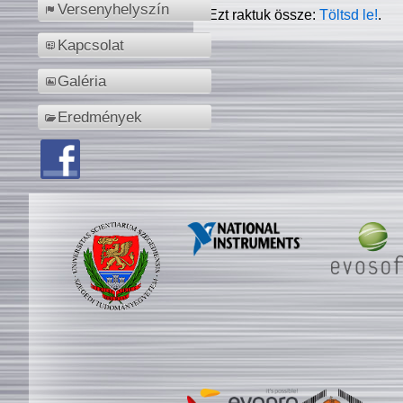
Versenyhelyszín
Ezt raktuk össze:
Töltsd le!
.
Kapcsolat
Galéria
Eredmények