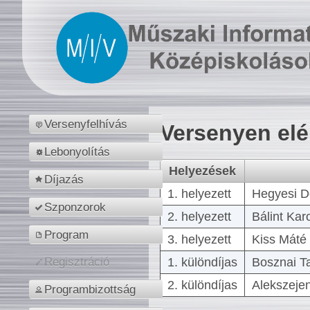
Versenyfelhívás
Versenyen el
Lebonyolítás
Helyezések
Díjazás
1. helyezett
Hegyesi D
Szponzorok
2. helyezett
Bálint Kar
Program
3. helyezett
Kiss Máté 
1. különdíjas
Bosznai T
Regisztráció
2. különdíjas
Alekszejen
Programbizottság