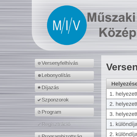
Versenyfelhívás
Versen
Lebonyolítás
Helyezés
Díjazás
1. helyezet
Szponzorok
2. helyezet
Program
3. helyezet
1. különdíj
Regisztráció
2. különdíj
Programbizottság