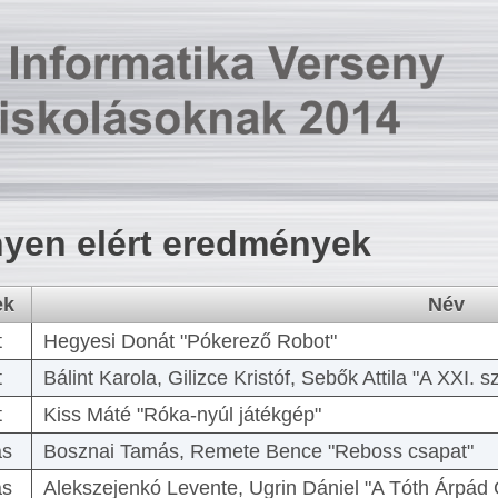
yen elért eredmények
ek
Név
t
Hegyesi Donát "Pókerező Robot"
t
Bálint Karola, Gilizce Kristóf, Sebők Attila "A XXI.
t
Kiss Máté "Róka-nyúl játékgép"
as
Bosznai Tamás, Remete Bence "Reboss csapat"
as
Alekszejenkó Levente, Ugrin Dániel "A Tóth Árpád 