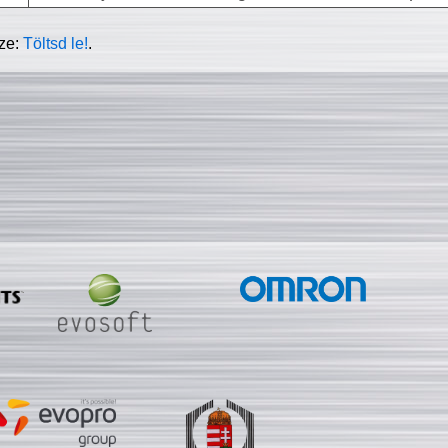
sze:
Töltsd le!
.