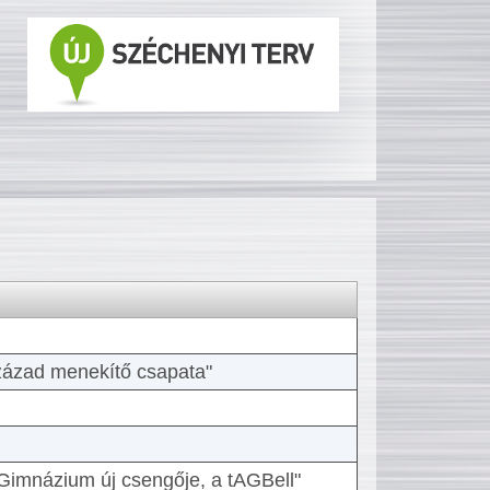
 század menekítő csapata"
Gimnázium új csengője, a tAGBell"