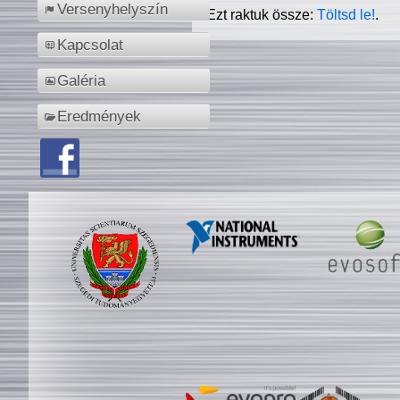
Versenyhelyszín
Ezt raktuk össze:
Töltsd le!
.
Kapcsolat
Galéria
Eredmények