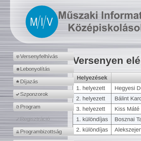
Versenyfelhívás
Versenyen el
Lebonyolítás
Helyezések
Díjazás
1. helyezett
Hegyesi D
Szponzorok
2. helyezett
Bálint Kar
Program
3. helyezett
Kiss Máté 
1. különdíjas
Bosznai T
Regisztráció
2. különdíjas
Alekszejen
Programbizottság