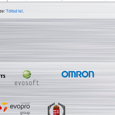
sze:
Töltsd le!
.