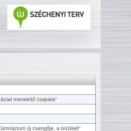
 század menekítő csapata"
Gimnázium új csengője, a tAGBell"