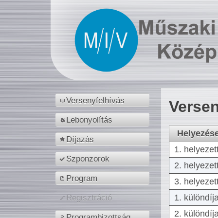
Versenyfelhívás
Versen
Lebonyolítás
Helyezés
Díjazás
1. helyezet
Szponzorok
2. helyezet
Program
3. helyezet
1. különdíj
Regisztráció
2. különdíj
Programbizottság