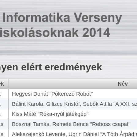
yen elért eredmények
ek
Név
t
Hegyesi Donát "Pókerező Robot"
t
Bálint Karola, Gilizce Kristóf, Sebők Attila "A XXI.
t
Kiss Máté "Róka-nyúl játékgép"
as
Bosznai Tamás, Remete Bence "Reboss csapat"
as
Alekszejenkó Levente, Ugrin Dániel "A Tóth Árpád 