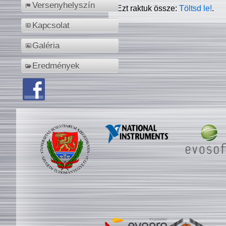
Versenyhelyszín
Ezt raktuk össze:
Töltsd le!
.
Kapcsolat
Galéria
Eredmények