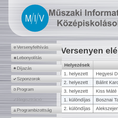
Versenyfelhívás
Versenyen el
Lebonyolítás
Helyezések
Díjazás
1. helyezett
Hegyesi D
Szponzorok
2. helyezett
Bálint Kar
Program
3. helyezett
Kiss Máté 
1. különdíjas
Bosznai T
Regisztráció
2. különdíjas
Alekszejen
Programbizottság