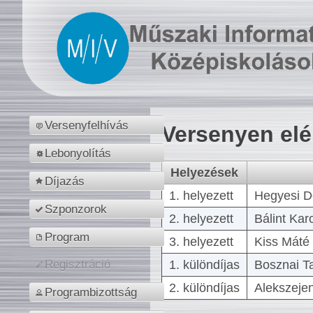
Versenyfelhívás
Versenyen el
Lebonyolítás
Helyezések
Díjazás
1. helyezett
Hegyesi D
Szponzorok
2. helyezett
Bálint Kar
Program
3. helyezett
Kiss Máté 
1. különdíjas
Bosznai T
Regisztráció
2. különdíjas
Alekszejen
Programbizottság