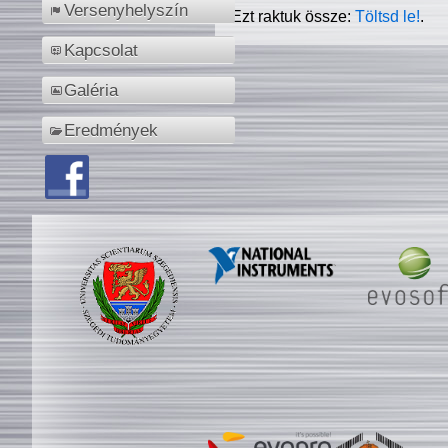
Versenyhelyszín
Ezt raktuk össze:
Töltsd le!
.
Kapcsolat
Galéria
Eredmények