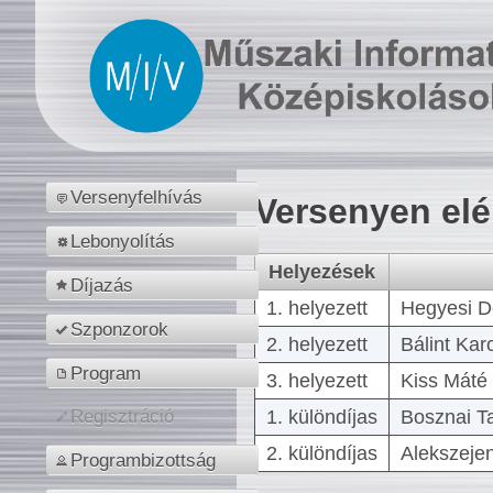
Versenyfelhívás
Versenyen el
Lebonyolítás
Helyezések
Díjazás
1. helyezett
Hegyesi D
Szponzorok
2. helyezett
Bálint Kar
Program
3. helyezett
Kiss Máté 
1. különdíjas
Bosznai T
Regisztráció
2. különdíjas
Alekszejen
Programbizottság