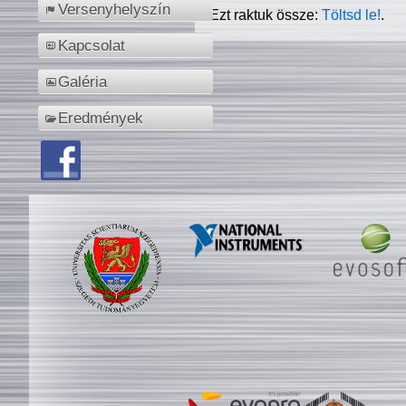
Versenyhelyszín
Ezt raktuk össze:
Töltsd le!
.
Kapcsolat
Galéria
Eredmények