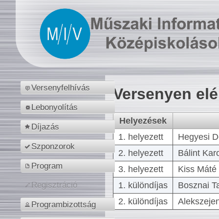
Versenyfelhívás
Versenyen el
Lebonyolítás
Helyezések
Díjazás
1. helyezett
Hegyesi D
Szponzorok
2. helyezett
Bálint Kar
Program
3. helyezett
Kiss Máté 
1. különdíjas
Bosznai T
Regisztráció
2. különdíjas
Alekszejen
Programbizottság