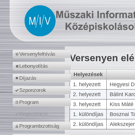
Versenyfelhívás
Versenyen el
Lebonyolítás
Helyezések
Díjazás
1. helyezett
Hegyesi D
Szponzorok
2. helyezett
Bálint Kar
Program
3. helyezett
Kiss Máté 
1. különdíjas
Bosznai T
Regisztráció
2. különdíjas
Alekszejen
Programbizottság