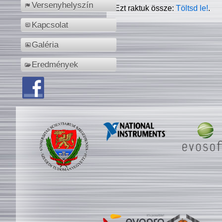
Versenyhelyszín
Ezt raktuk össze:
Töltsd le!
.
Kapcsolat
Galéria
Eredmények