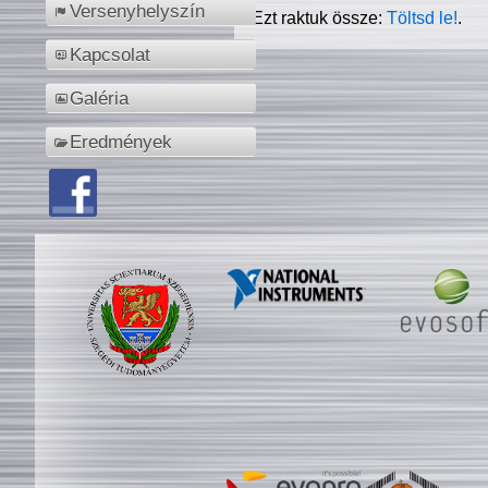
Versenyhelyszín
Ezt raktuk össze:
Töltsd le!
.
Kapcsolat
Galéria
Eredmények