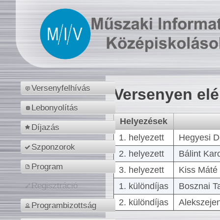
Versenyfelhívás
Versenyen el
Lebonyolítás
Helyezések
Díjazás
1. helyezett
Hegyesi D
Szponzorok
2. helyezett
Bálint Kar
Program
3. helyezett
Kiss Máté 
1. különdíjas
Bosznai T
Regisztráció
2. különdíjas
Alekszejen
Programbizottság