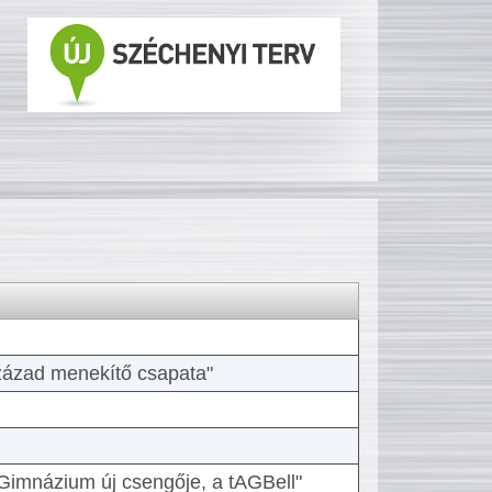
 század menekítő csapata"
Gimnázium új csengője, a tAGBell"