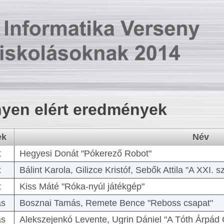
yen elért eredmények
ek
Név
t
Hegyesi Donát "Pókerező Robot"
t
Bálint Karola, Gilizce Kristóf, Sebők Attila "A XXI.
t
Kiss Máté "Róka-nyúl játékgép"
as
Bosznai Tamás, Remete Bence "Reboss csapat"
as
Alekszejenkó Levente, Ugrin Dániel "A Tóth Árpád 