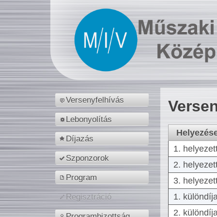
Versenyfelhívás
Versen
Lebonyolítás
Helyezés
Díjazás
1. helyezet
Szponzorok
2. helyezet
Program
3. helyezet
1. különdíj
Regisztráció
2. különdíj
Programbizottság