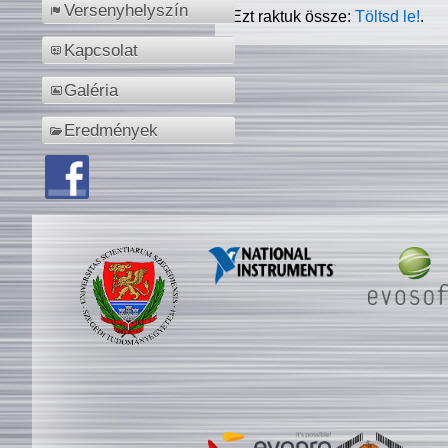
Versenyhelyszín
Ezt raktuk össze:
Töltsd le!
.
Kapcsolat
Galéria
Eredmények