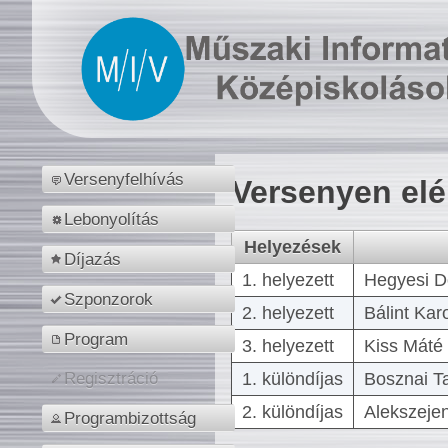
Versenyfelhívás
Versenyen el
Lebonyolítás
Helyezések
Díjazás
1. helyezett
Hegyesi D
Szponzorok
2. helyezett
Bálint Kar
Program
3. helyezett
Kiss Máté 
1. különdíjas
Bosznai T
Regisztráció
2. különdíjas
Alekszejen
Programbizottság