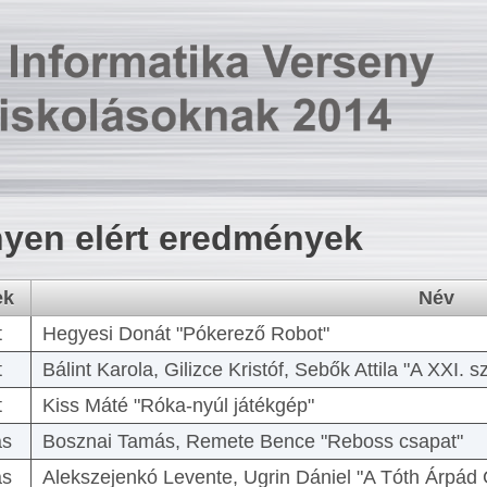
yen elért eredmények
ek
Név
t
Hegyesi Donát "Pókerező Robot"
t
Bálint Karola, Gilizce Kristóf, Sebők Attila "A XXI.
t
Kiss Máté "Róka-nyúl játékgép"
as
Bosznai Tamás, Remete Bence "Reboss csapat"
as
Alekszejenkó Levente, Ugrin Dániel "A Tóth Árpád 