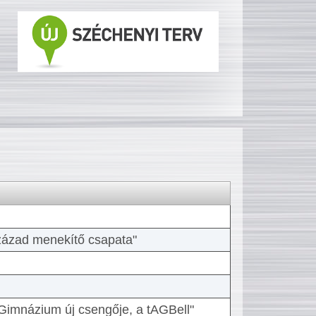
 század menekítő csapata"
Gimnázium új csengője, a tAGBell"