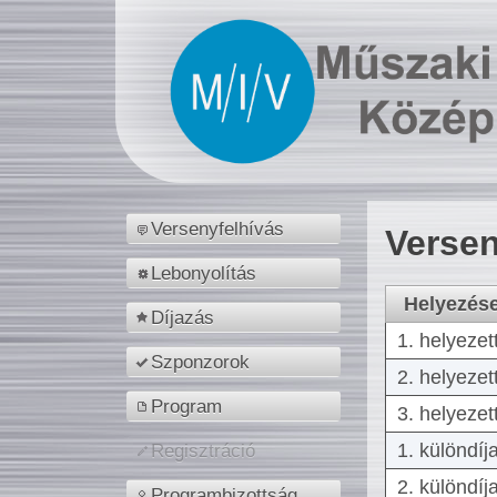
Versenyfelhívás
Versen
Lebonyolítás
Helyezés
Díjazás
1. helyezet
Szponzorok
2. helyezet
Program
3. helyezet
1. különdíj
Regisztráció
2. különdíj
Programbizottság