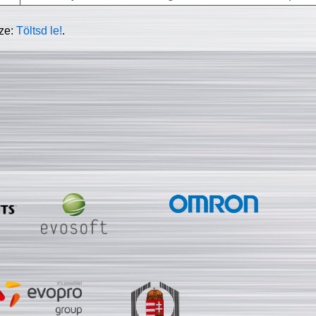
sze:
Töltsd le!
.