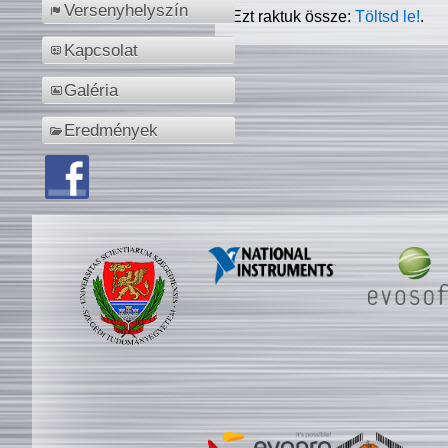
Versenyhelyszín
Ezt raktuk össze:
Töltsd le!
.
Kapcsolat
Galéria
Eredmények