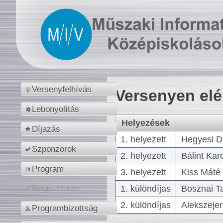
Versenyfelhívás
Versenyen el
Lebonyolítás
Helyezések
Díjazás
1. helyezett
Hegyesi D
Szponzorok
2. helyezett
Bálint Kar
Program
3. helyezett
Kiss Máté 
1. különdíjas
Bosznai T
Regisztráció
2. különdíjas
Alekszejen
Programbizottság