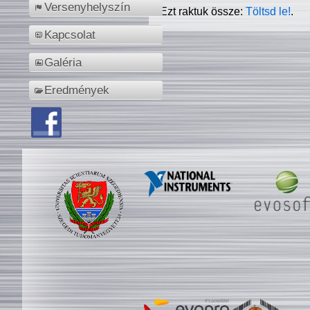
Versenyhelyszín
Ezt raktuk össze:
Töltsd le!
.
Kapcsolat
Galéria
Eredmények