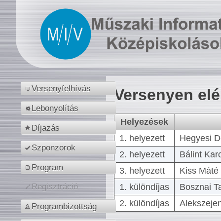
Versenyfelhívás
Versenyen el
Lebonyolítás
Helyezések
Díjazás
1. helyezett
Hegyesi D
Szponzorok
2. helyezett
Bálint Kar
Program
3. helyezett
Kiss Máté 
1. különdíjas
Bosznai T
Regisztráció
2. különdíjas
Alekszejen
Programbizottság