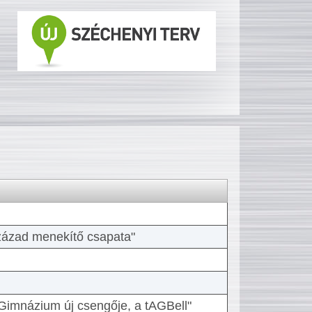
 század menekítő csapata"
Gimnázium új csengője, a tAGBell"