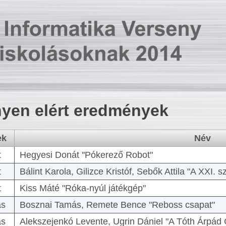
yen elért eredmények
ek
Név
t
Hegyesi Donát "Pókerező Robot"
t
Bálint Karola, Gilizce Kristóf, Sebők Attila "A XXI.
t
Kiss Máté "Róka-nyúl játékgép"
as
Bosznai Tamás, Remete Bence "Reboss csapat"
as
Alekszejenkó Levente, Ugrin Dániel "A Tóth Árpád 