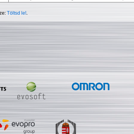
sze:
Töltsd le!
.