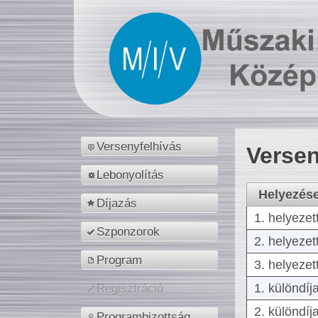
Versenyfelhívás
Versen
Lebonyolítás
Helyezés
Díjazás
1. helyezet
Szponzorok
2. helyezet
Program
3. helyezet
1. különdíj
Regisztráció
2. különdíj
Programbizottság