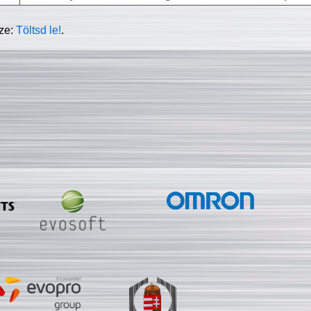
sze:
Töltsd le!
.