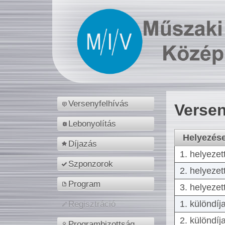
Versenyfelhívás
Versen
Lebonyolítás
Helyezés
Díjazás
1. helyezet
Szponzorok
2. helyezet
Program
3. helyezet
1. különdíj
Regisztráció
2. különdíj
Programbizottság