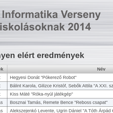
yen elért eredmények
ek
Név
t
Hegyesi Donát "Pókerező Robot"
t
Bálint Karola, Gilizce Kristóf, Sebők Attila "A XXI.
t
Kiss Máté "Róka-nyúl játékgép"
as
Bosznai Tamás, Remete Bence "Reboss csapat"
as
Alekszejenkó Levente, Ugrin Dániel "A Tóth Árpád 