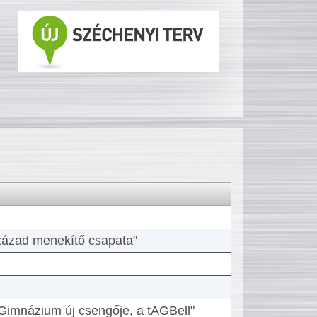
 század menekítő csapata"
Gimnázium új csengője, a tAGBell"