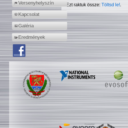
Versenyhelyszín
Ezt raktuk össze:
Töltsd le!
.
Kapcsolat
Galéria
Eredmények