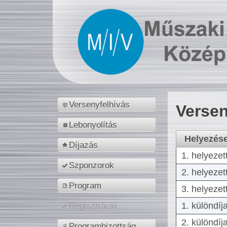
Versenyfelhívás
Versen
Lebonyolítás
Helyezés
Díjazás
1. helyezet
Szponzorok
2. helyezet
Program
3. helyezet
1. különdíj
Regisztráció
2. különdíj
Programbizottság