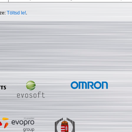
sze:
Töltsd le!
.