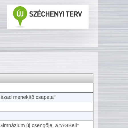
 század menekítő csapata"
Gimnázium új csengője, a tAGBell"