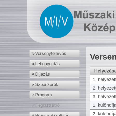
Versenyfelhívás
Versen
Lebonyolítás
Helyezés
Díjazás
1. helyezet
Szponzorok
2. helyezet
Program
3. helyezet
1. különdíj
Regisztráció
2. különdíj
Programbizottság