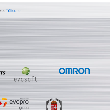
sze:
Töltsd le!
.