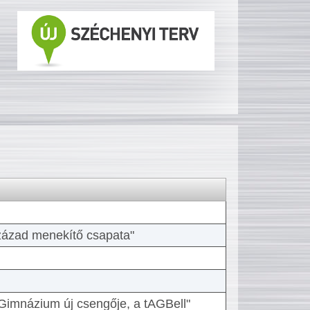
 század menekítő csapata"
Gimnázium új csengője, a tAGBell"