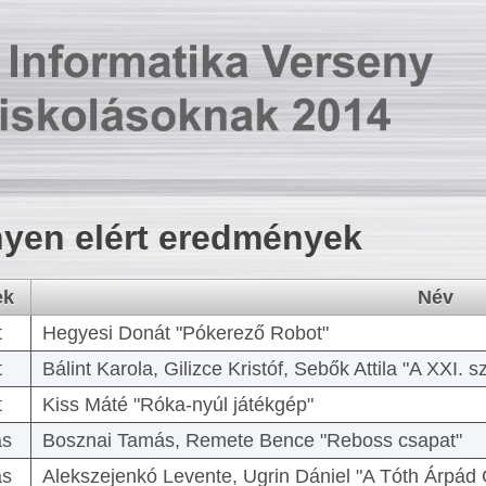
yen elért eredmények
ek
Név
t
Hegyesi Donát "Pókerező Robot"
t
Bálint Karola, Gilizce Kristóf, Sebők Attila "A XXI.
t
Kiss Máté "Róka-nyúl játékgép"
as
Bosznai Tamás, Remete Bence "Reboss csapat"
as
Alekszejenkó Levente, Ugrin Dániel "A Tóth Árpád 