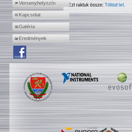
Versenyhelyszín
Ezt raktuk össze:
Töltsd le!
.
Kapcsolat
Galéria
Eredmények