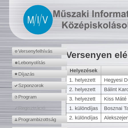
Versenyfelhívás
Versenyen el
Lebonyolítás
Helyezések
Díjazás
1. helyezett
Hegyesi D
Szponzorok
2. helyezett
Bálint Kar
Program
3. helyezett
Kiss Máté 
1. különdíjas
Bosznai T
Regisztráció
2. különdíjas
Alekszejen
Programbizottság