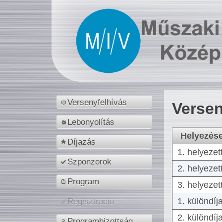
Versenyfelhívás
Versen
Lebonyolítás
Helyezés
Díjazás
1. helyezet
Szponzorok
2. helyezet
Program
3. helyezet
1. különdíj
Regisztráció
2. különdíj
Programbizottság