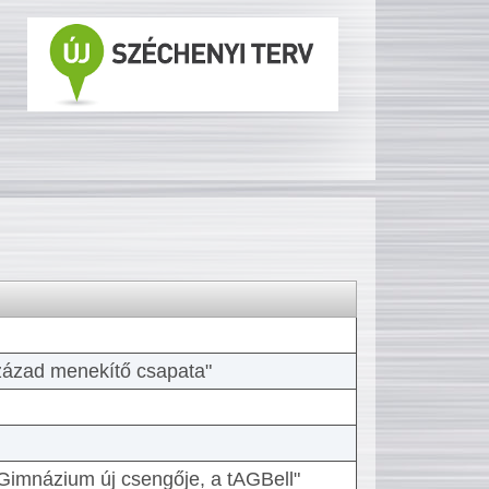
 század menekítő csapata"
Gimnázium új csengője, a tAGBell"