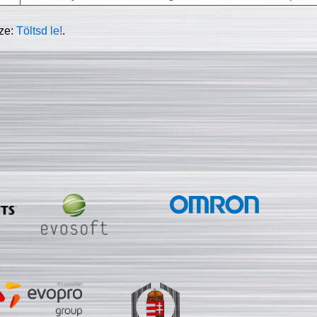
sze:
Töltsd le!
.