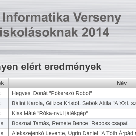
yen elért eredmények
ek
Név
t
Hegyesi Donát "Pókerező Robot"
t
Bálint Karola, Gilizce Kristóf, Sebők Attila "A XXI.
t
Kiss Máté "Róka-nyúl játékgép"
as
Bosznai Tamás, Remete Bence "Reboss csapat"
as
Alekszejenkó Levente, Ugrin Dániel "A Tóth Árpád 