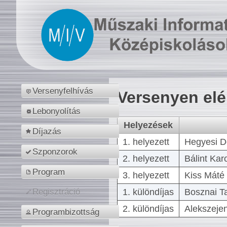
Versenyfelhívás
Versenyen el
Lebonyolítás
Helyezések
Díjazás
1. helyezett
Hegyesi D
Szponzorok
2. helyezett
Bálint Kar
Program
3. helyezett
Kiss Máté 
1. különdíjas
Bosznai T
Regisztráció
2. különdíjas
Alekszejen
Programbizottság