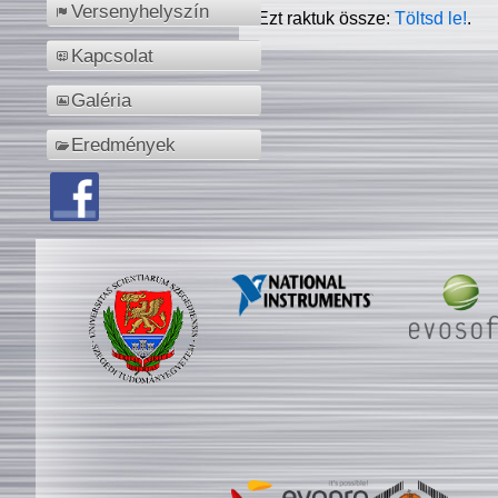
Versenyhelyszín
Ezt raktuk össze:
Töltsd le!
.
Kapcsolat
Galéria
Eredmények