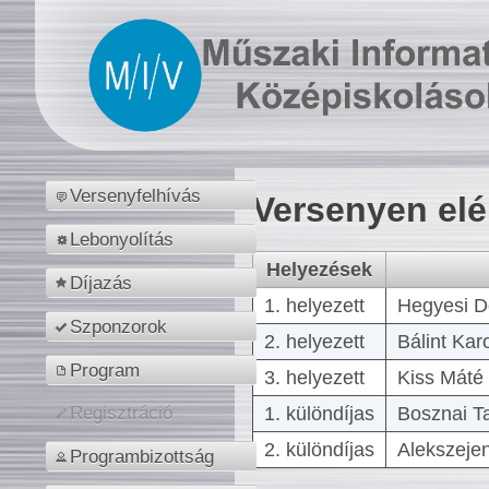
Versenyfelhívás
Versenyen el
Lebonyolítás
Helyezések
Díjazás
1. helyezett
Hegyesi D
Szponzorok
2. helyezett
Bálint Kar
Program
3. helyezett
Kiss Máté 
1. különdíjas
Bosznai T
Regisztráció
2. különdíjas
Alekszejen
Programbizottság