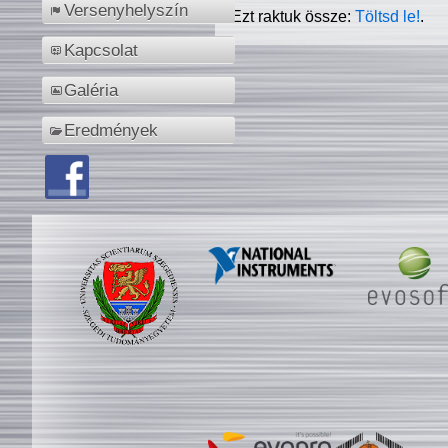
Versenyhelyszín
Ezt raktuk össze:
Töltsd le!
.
Kapcsolat
Galéria
Eredmények