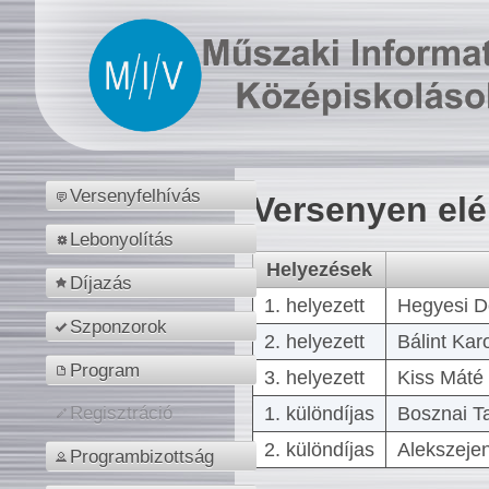
Versenyfelhívás
Versenyen el
Lebonyolítás
Helyezések
Díjazás
1. helyezett
Hegyesi D
Szponzorok
2. helyezett
Bálint Kar
Program
3. helyezett
Kiss Máté 
1. különdíjas
Bosznai T
Regisztráció
2. különdíjas
Alekszejen
Programbizottság