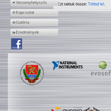
Versenyhelyszín
Ezt raktuk össze:
Töltsd le!
.
Kapcsolat
Galéria
Eredmények