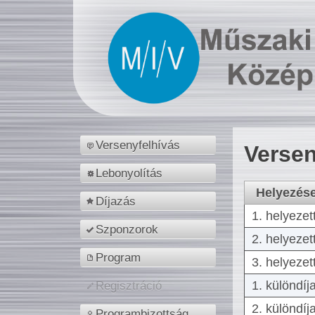
Versenyfelhívás
Versen
Lebonyolítás
Helyezés
Díjazás
1. helyezet
Szponzorok
2. helyezet
Program
3. helyezet
1. különdíj
Regisztráció
2. különdíj
Programbizottság