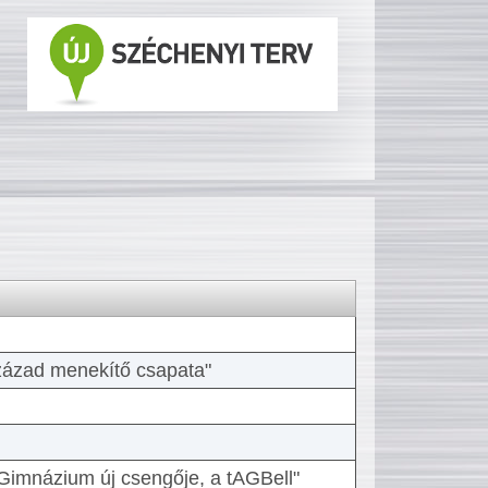
 század menekítő csapata"
Gimnázium új csengője, a tAGBell"