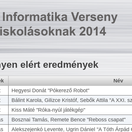
yen elért eredmények
ek
Név
t
Hegyesi Donát "Pókerező Robot"
t
Bálint Karola, Gilizce Kristóf, Sebők Attila "A XXI.
t
Kiss Máté "Róka-nyúl játékgép"
as
Bosznai Tamás, Remete Bence "Reboss csapat"
as
Alekszejenkó Levente, Ugrin Dániel "A Tóth Árpád 