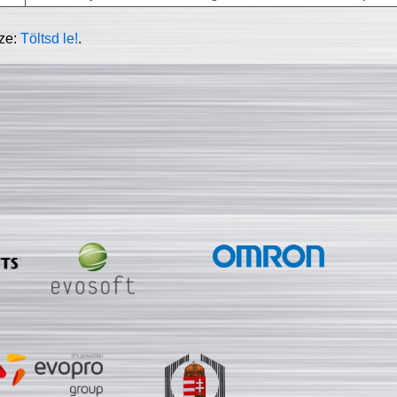
sze:
Töltsd le!
.