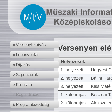
Versenyfelhívás
Versenyen el
Lebonyolítás
Helyezések
Díjazás
1. helyezett
Hegyesi D
Szponzorok
2. helyezett
Bálint Kar
Program
3. helyezett
Kiss Máté 
1. különdíjas
Bosznai T
Regisztráció
2. különdíjas
Alekszejen
Programbizottság