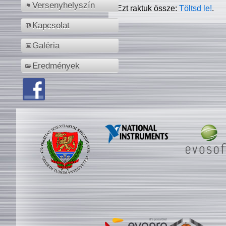
Versenyhelyszín
Ezt raktuk össze:
Töltsd le!
.
Kapcsolat
Galéria
Eredmények