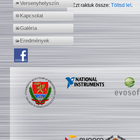
Versenyhelyszín
Ezt raktuk össze:
Töltsd le!
.
Kapcsolat
Galéria
Eredmények