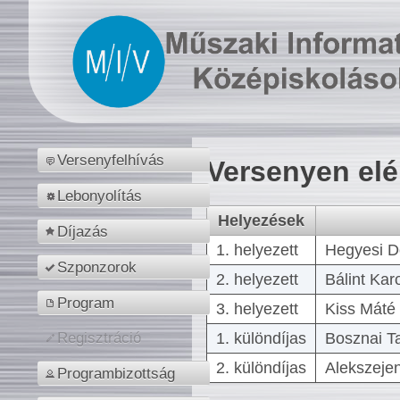
Versenyfelhívás
Versenyen el
Lebonyolítás
Helyezések
Díjazás
1. helyezett
Hegyesi D
Szponzorok
2. helyezett
Bálint Kar
Program
3. helyezett
Kiss Máté 
1. különdíjas
Bosznai T
Regisztráció
2. különdíjas
Alekszejen
Programbizottság