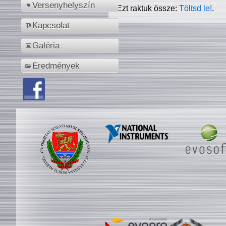
Versenyhelyszín
Ezt raktuk össze:
Töltsd le!
.
Kapcsolat
Galéria
Eredmények