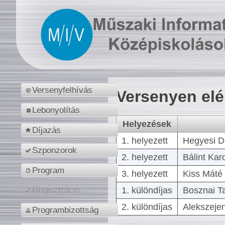
Versenyfelhívás
Versenyen el
Lebonyolítás
Helyezések
Díjazás
1. helyezett
Hegyesi D
Szponzorok
2. helyezett
Bálint Kar
Program
3. helyezett
Kiss Máté 
1. különdíjas
Bosznai T
Regisztráció
2. különdíjas
Alekszejen
Programbizottság