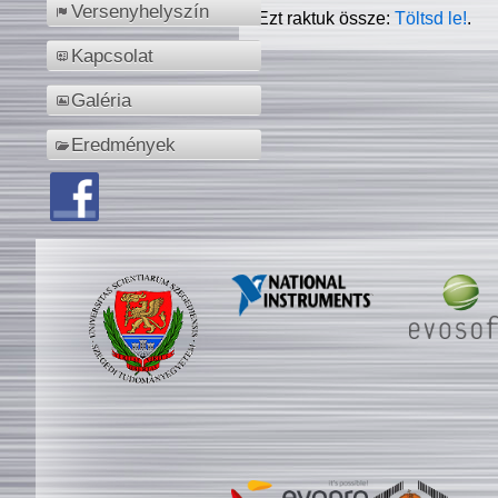
Versenyhelyszín
Ezt raktuk össze:
Töltsd le!
.
Kapcsolat
Galéria
Eredmények