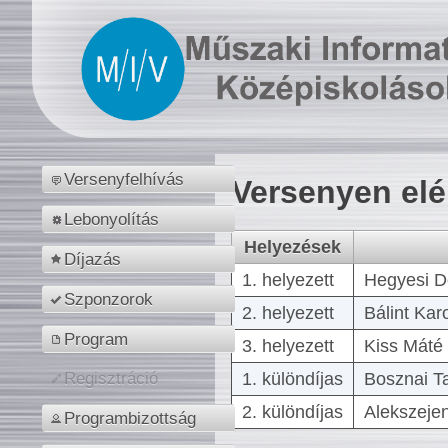
Versenyfelhívás
Versenyen el
Lebonyolítás
Helyezések
Díjazás
1. helyezett
Hegyesi D
Szponzorok
2. helyezett
Bálint Kar
Program
3. helyezett
Kiss Máté 
1. különdíjas
Bosznai T
Regisztráció
2. különdíjas
Alekszejen
Programbizottság