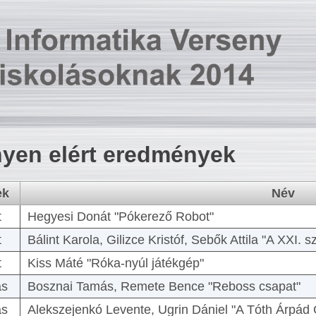
yen elért eredmények
ek
Név
t
Hegyesi Donát "Pókerező Robot"
t
Bálint Karola, Gilizce Kristóf, Sebők Attila "A XXI.
t
Kiss Máté "Róka-nyúl játékgép"
as
Bosznai Tamás, Remete Bence "Reboss csapat"
as
Alekszejenkó Levente, Ugrin Dániel "A Tóth Árpád 