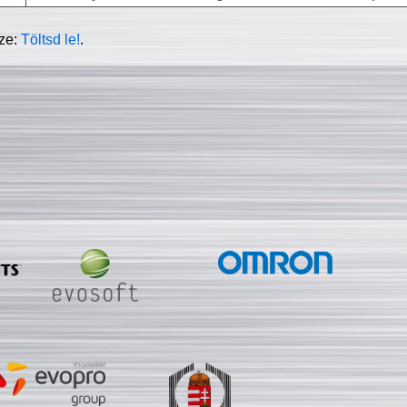
sze:
Töltsd le!
.