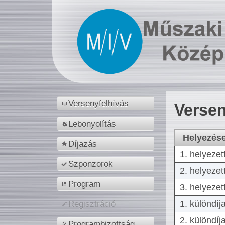
Versenyfelhívás
Versen
Lebonyolítás
Helyezés
Díjazás
1. helyezet
Szponzorok
2. helyezet
Program
3. helyezet
1. különdíj
Regisztráció
2. különdíj
Programbizottság