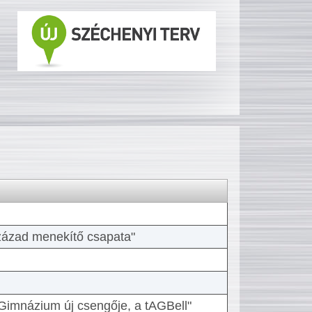
 század menekítő csapata"
Gimnázium új csengője, a tAGBell"