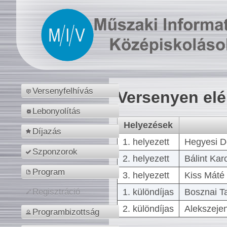
Versenyfelhívás
Versenyen el
Lebonyolítás
Helyezések
Díjazás
1. helyezett
Hegyesi D
Szponzorok
2. helyezett
Bálint Kar
Program
3. helyezett
Kiss Máté 
1. különdíjas
Bosznai T
Regisztráció
2. különdíjas
Alekszejen
Programbizottság