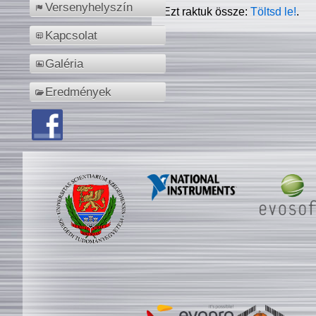
Versenyhelyszín
Ezt raktuk össze:
Töltsd le!
.
Kapcsolat
Galéria
Eredmények