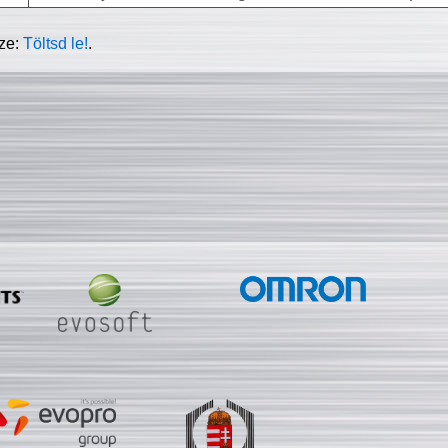
sze:
Töltsd le!
.