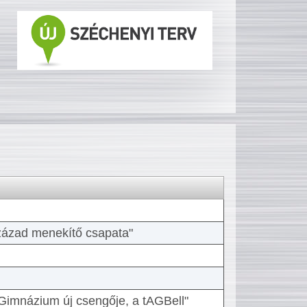
 század menekítő csapata"
Gimnázium új csengője, a tAGBell"