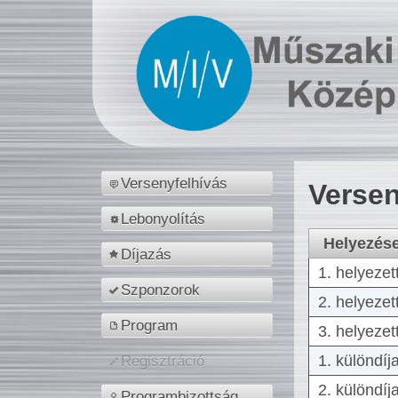
Versenyfelhívás
Versen
Lebonyolítás
Helyezés
Díjazás
1. helyezet
Szponzorok
2. helyezet
Program
3. helyezet
1. különdíj
Regisztráció
2. különdíj
Programbizottság