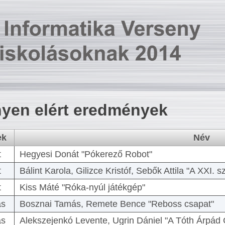
yen elért eredmények
ek
Név
t
Hegyesi Donát "Pókerező Robot"
t
Bálint Karola, Gilizce Kristóf, Sebők Attila "A XXI.
t
Kiss Máté "Róka-nyúl játékgép"
as
Bosznai Tamás, Remete Bence "Reboss csapat"
as
Alekszejenkó Levente, Ugrin Dániel "A Tóth Árpád 