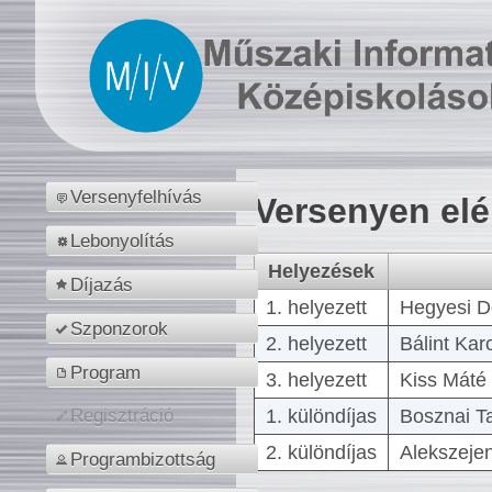
Versenyfelhívás
Versenyen el
Lebonyolítás
Helyezések
Díjazás
1. helyezett
Hegyesi D
Szponzorok
2. helyezett
Bálint Kar
Program
3. helyezett
Kiss Máté 
1. különdíjas
Bosznai T
Regisztráció
2. különdíjas
Alekszejen
Programbizottság