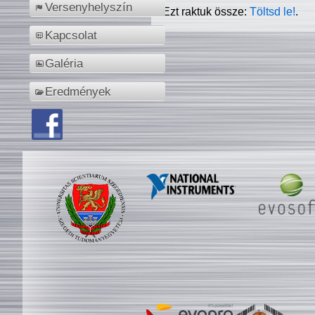
Versenyhelyszín
Ezt raktuk össze:
Töltsd le!
.
Kapcsolat
Galéria
Eredmények