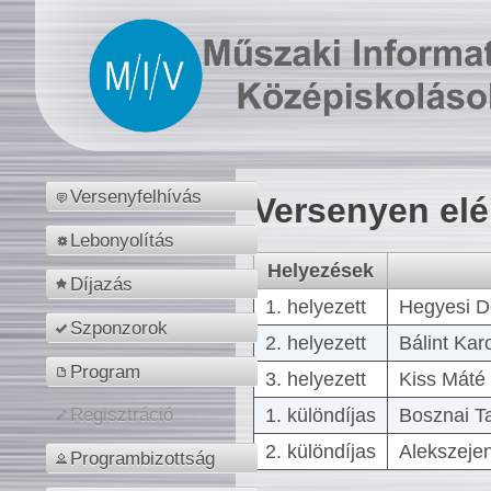
Versenyfelhívás
Versenyen el
Lebonyolítás
Helyezések
Díjazás
1. helyezett
Hegyesi D
Szponzorok
2. helyezett
Bálint Kar
Program
3. helyezett
Kiss Máté 
1. különdíjas
Bosznai T
Regisztráció
2. különdíjas
Alekszejen
Programbizottság