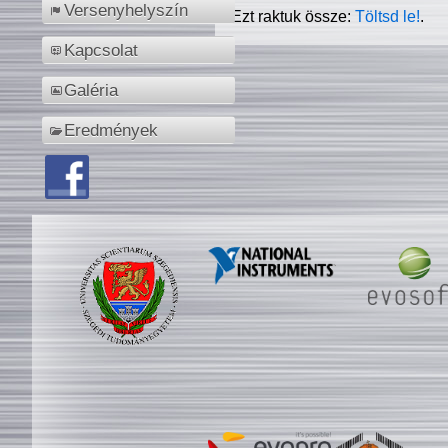
Versenyhelyszín
Ezt raktuk össze:
Töltsd le!
.
Kapcsolat
Galéria
Eredmények