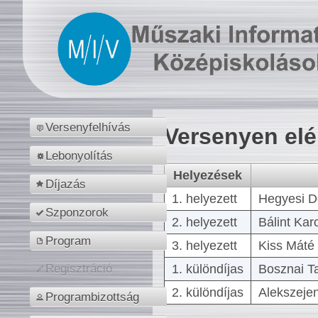
Versenyfelhívás
Versenyen el
Lebonyolítás
Helyezések
Díjazás
1. helyezett
Hegyesi D
Szponzorok
2. helyezett
Bálint Kar
Program
3. helyezett
Kiss Máté 
1. különdíjas
Bosznai T
Regisztráció
2. különdíjas
Alekszejen
Programbizottság