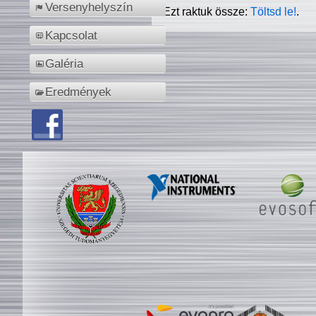
Versenyhelyszín
Ezt raktuk össze:
Töltsd le!
.
Kapcsolat
Galéria
Eredmények