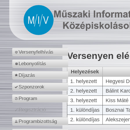
Versenyfelhívás
Versenyen el
Lebonyolítás
Helyezések
Díjazás
1. helyezett
Hegyesi D
Szponzorok
2. helyezett
Bálint Kar
Program
3. helyezett
Kiss Máté 
1. különdíjas
Bosznai T
Regisztráció
2. különdíjas
Alekszejen
Programbizottság