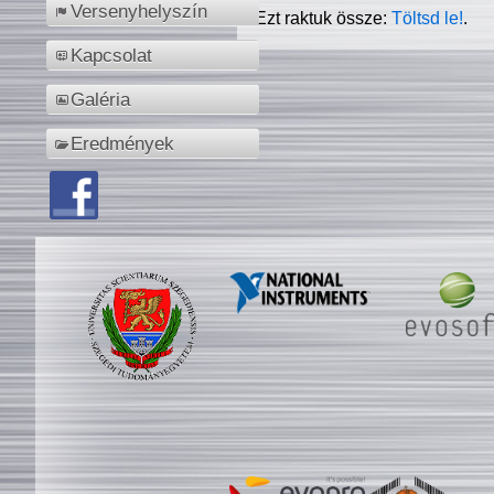
Versenyhelyszín
Ezt raktuk össze:
Töltsd le!
.
Kapcsolat
Galéria
Eredmények