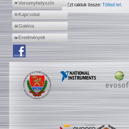
Versenyhelyszín
Ezt raktuk össze:
Töltsd le!
.
Kapcsolat
Galéria
Eredmények