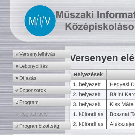
Versenyfelhívás
Versenyen el
Lebonyolítás
Helyezések
Díjazás
1. helyezett
Hegyesi D
Szponzorok
2. helyezett
Bálint Kar
Program
3. helyezett
Kiss Máté 
1. különdíjas
Bosznai T
Regisztráció
2. különdíjas
Alekszejen
Programbizottság