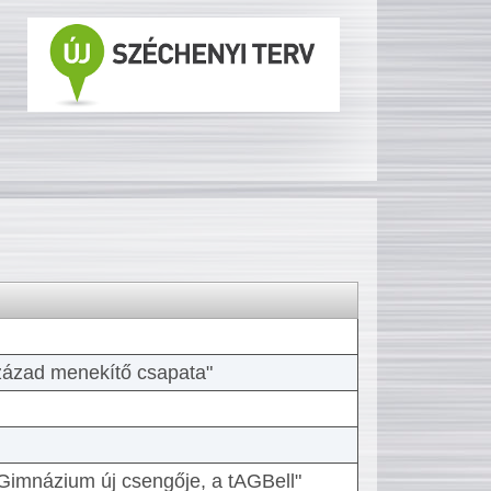
 század menekítő csapata"
Gimnázium új csengője, a tAGBell"