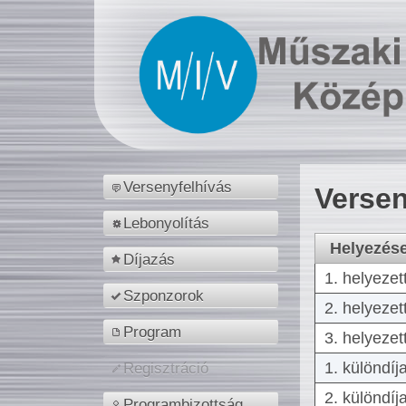
Versenyfelhívás
Versen
Lebonyolítás
Helyezés
Díjazás
1. helyezet
Szponzorok
2. helyezet
Program
3. helyezet
1. különdíj
Regisztráció
2. különdíj
Programbizottság