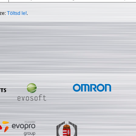
sze:
Töltsd le!
.